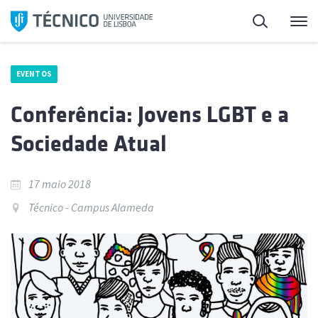
Saltar
Pesquisa
Me
para
o
conteúdo
EVENTOS
Conferência: Jovens LGBT e a
Sociedade Atual
17 maio 2018
Técnico - Campus Alameda