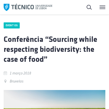
Saltar
Pesquisa
Me
para
o
conteúdo
EVENTOS
Conferência “Sourcing while
respecting biodiversity: the
case of food”
1 março 2018
Bruxelas