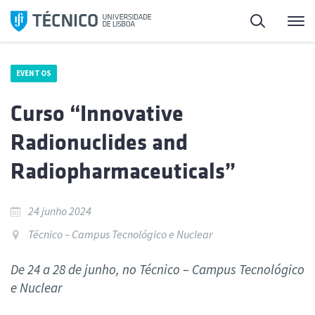
Saltar
Pesquisa
Me
para
o
conteúdo
EVENTOS
Curso “Innovative
Radionuclides and
Radiopharmaceuticals”
24 junho 2024
Técnico – Campus Tecnológico e Nuclear
De 24 a 28 de junho, no Técnico – Campus Tecnológico
e Nuclear