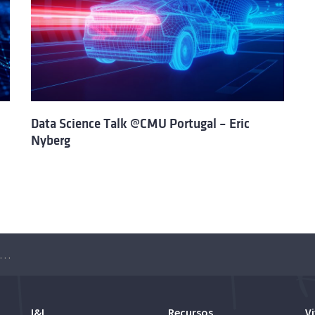
Data Science Talk @CMU Portugal – Eric
Nyberg
ta Science Talk @ CMU Portugal – Jamie Callan
I&I
Recursos
Vi