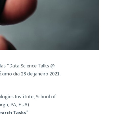
das “Data Science Talks @
óximo dia 28 de janeiro 2021.
ogies Institute, School of
urgh, PA, EUA)
earch Tasks
”