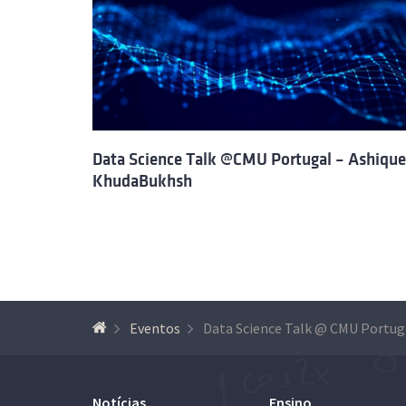
Data Science Talk @CMU Portugal – Ashique
KhudaBukhsh
Eventos
Da
Notícias
Ensino