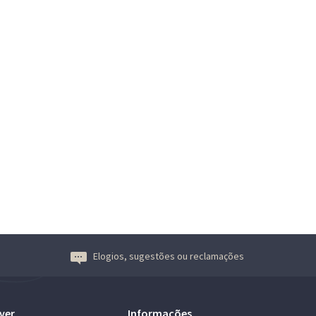
Elogios, sugestões ou reclamações
ver
Informações