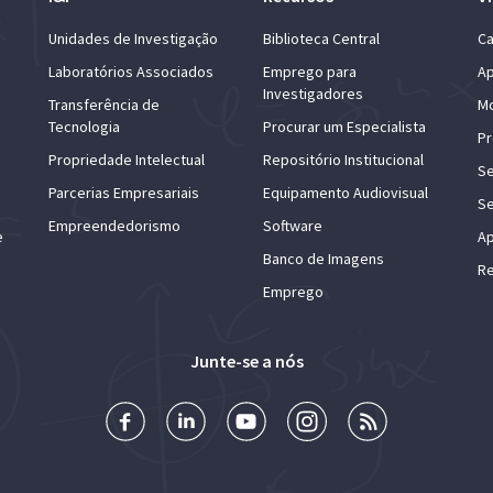
Unidades de Investigação
Biblioteca Central
Ca
Laboratórios Associados
Emprego para
Ap
Investigadores
Transferência de
Mo
Tecnologia
Procurar um Especialista
Pr
Propriedade Intelectual
Repositório Institucional
Se
Parcerias Empresariais
Equipamento Audiovisual
Se
Empreendedorismo
Software
e
Ap
Banco de Imagens
Re
Emprego
Junte-se a nós