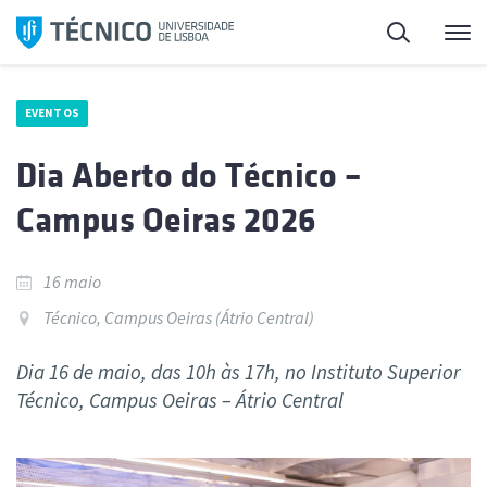
Saltar
Pesquisa
Me
para
o
conteúdo
EVENTOS
Dia Aberto do Técnico –
Campus Oeiras 2026
16 maio
Técnico, Campus Oeiras (Átrio Central)
Dia 16 de maio, das 10h às 17h, no Instituto Superior
Técnico, Campus Oeiras – Átrio Central