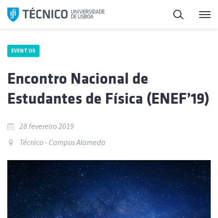
Saltar
Pesquisa
Me
para
o
conteúdo
EVENTOS
Encontro Nacional de
Estudantes de Física (ENEF’19)
28 fevereiro 2019
Técnico - Campus Alameda