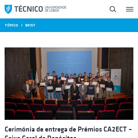
Saltar
Pesquisa
Me
para
o
»
TÓPICO
NFIST
conteúdo
Cerimónia de entrega de Prémios CA2ECT –