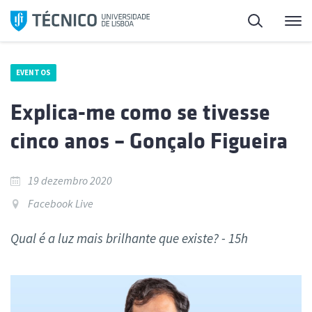
Saltar
Pesquisa
Me
para
o
conteúdo
EVENTOS
Explica-me como se tivesse
cinco anos – Gonçalo Figueira
19 dezembro 2020
Facebook Live
Qual é a luz mais brilhante que existe? - 15h