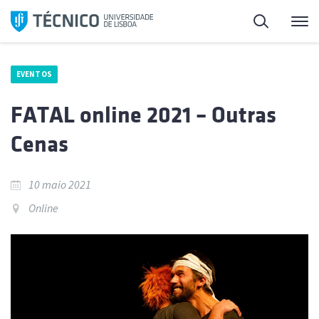
Saltar
Pesquisa
Me
para
o
conteúdo
EVENTOS
FATAL online 2021 – Outras
Cenas
10 maio 2021
Online