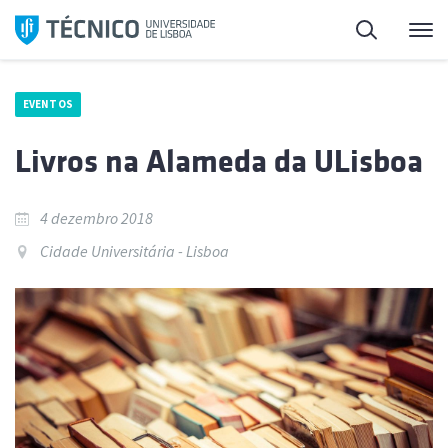
Saltar
Pesquisa
Me
para
o
conteúdo
EVENTOS
Livros na Alameda da ULisboa
4 dezembro 2018
Cidade Universitária - Lisboa