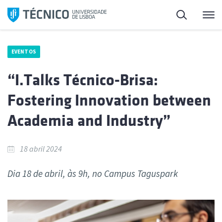
Saltar
Pesquisa
Me
para
o
conteúdo
EVENTOS
“I.Talks Técnico-Brisa:
Fostering Innovation between
Academia and Industry”
18 abril 2024
Dia 18 de abril, às 9h, no Campus Taguspark