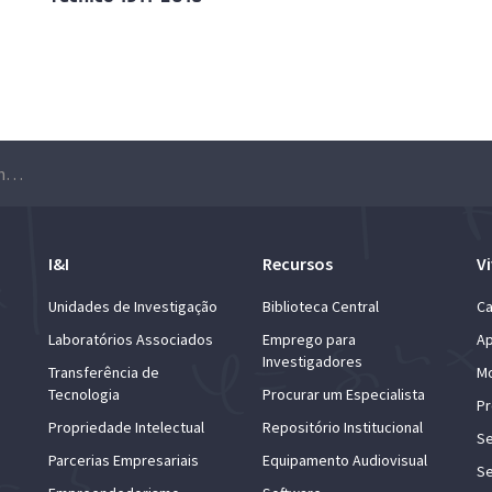
Inauguração da exposição “Desenho técnico no Técnico 1911-2018”
I&I
Recursos
Vi
Unidades de Investigação
Biblioteca Central
Ca
Laboratórios Associados
Emprego para
Ap
Investigadores
Transferência de
Mo
Tecnologia
Procurar um Especialista
Pr
Propriedade Intelectual
Repositório Institucional
Se
Parcerias Empresariais
Equipamento Audiovisual
Se