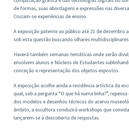
computação gráfica e das tecnologias digitais no do
de formas, suas abordagens e expressões nas diversas
Cruzam-se experiências de ensino.
A exposição patente ao público até 21 de dezembro a
sob esta questão buscando olhares multidisciplinares
Haverá também semanas temáticas onde serão divulg
envolvem alunos e Núcleos de Estudantes sublinhand
conceção e representação dos objetos expostos.
A exposição acolhe ainda a residência artística da es
qual, sob a pergunta “O que há numa linha?”, repensa e
dos modelos e desenhos técnicos do acervo museológ
âmbito, a escultora conduzirá workshops que convid
lançarem-se à descoberta de respostas.