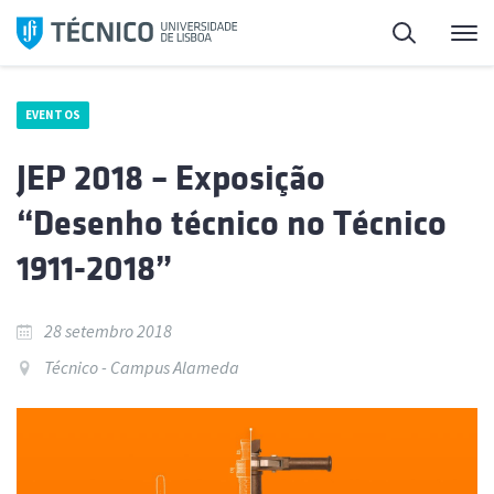
Saltar
Pesquisa
Me
para
o
conteúdo
EVENTOS
JEP 2018 – Exposição
“Desenho técnico no Técnico
1911-2018”
28 setembro 2018
Técnico - Campus Alameda