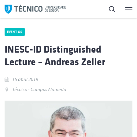
Saltar
Pesquisa
Me
para
o
conteúdo
EVENTOS
INESC-ID Distinguished
Lecture – Andreas Zeller
15 abril 2019
Técnico - Campus Alameda