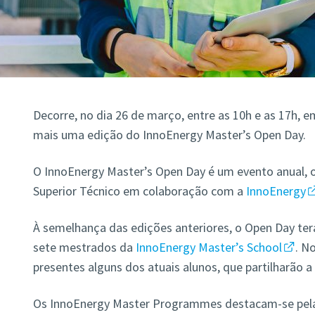
Decorre, no dia 26 de março, entre as 10h e as 17h, e
mais uma edição do InnoEnergy Master’s Open Day.
O InnoEnergy Master’s Open Day é um evento anual, o
Superior Técnico em colaboração com a
InnoEnergy
À semelhança das edições anteriores, o Open Day te
sete mestrados da
InnoEnergy Master’s School
. N
presentes alguns dos atuais alunos, que partilharão a
Os InnoEnergy Master Programmes destacam-se pela