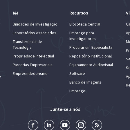
I&I
Recursos
Vi
Unidades de Investigação
Biblioteca Central
Ca
Laboratórios Associados
Emprego para
Ap
Investigadores
Transferência de
Mo
Tecnologia
Procurar um Especialista
Pr
Propriedade Intelectual
Repositório Institucional
Se
Parcerias Empresariais
Equipamento Audiovisual
Se
Empreendedorismo
Software
e
Ap
Banco de Imagens
Re
Emprego
Junte-se a nós