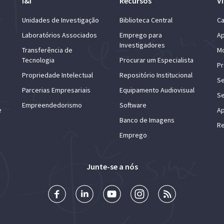
I&I
Recursos
Vi
Unidades de Investigação
Biblioteca Central
Ca
Laboratórios Associados
Emprego para
Ap
Investigadores
Transferência de
Mo
Tecnologia
Procurar um Especialista
Pr
Propriedade Intelectual
Repositório Institucional
Se
Parcerias Empresariais
Equipamento Audiovisual
Se
Empreendedorismo
Software
e
Ap
Banco de Imagens
Re
Emprego
Junte-se a nós