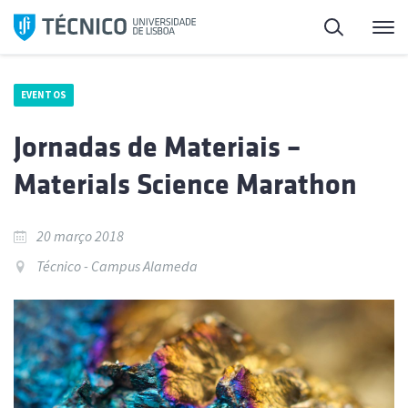
Saltar
Pesquisa
Me
para
o
conteúdo
EVENTOS
Jornadas de Materiais –
Materials Science Marathon
20 março 2018
Técnico - Campus Alameda