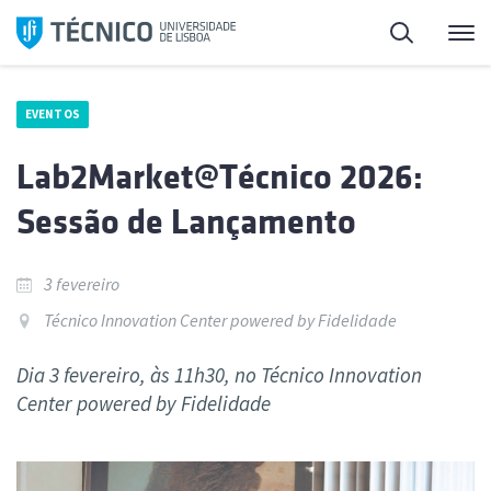
Saltar
Pesquisa
Me
para
o
conteúdo
EVENTOS
Lab2Market@Técnico 2026:
Sessão de Lançamento
3 fevereiro
Técnico Innovation Center powered by Fidelidade
Dia 3 fevereiro, às 11h30, no Técnico Innovation
Center powered by Fidelidade