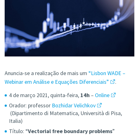
Anuncia-se a realização de mais um
“Lisbon WADE –
Webinar em Análise e Equações Diferenciais”
.
4 de março 2021, quinta-feira,
14h
–
Online
Orador: professor
Bozhidar Velichkov
(Dipartimento di Matematica, Università di Pisa,
Italia)
Título: “
Vectorial free boundary problems
”