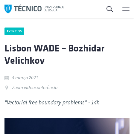
Saltar
Pesquisa
Me
para
o
conteúdo
EVENTOS
Lisbon WADE – Bozhidar
Velichkov
4 março 2021
Zoom videoconferência
“Vectorial free boundary problems” - 14h