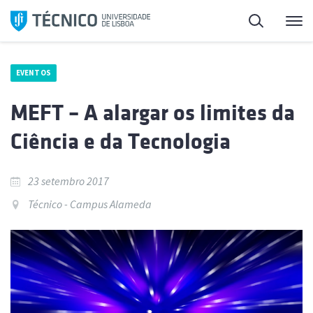
Saltar
Pesquisa
Me
para
o
conteúdo
EVENTOS
MEFT – A alargar os limites da
Ciência e da Tecnologia
23 setembro 2017
Técnico - Campus Alameda