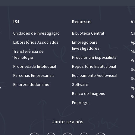
I&I
Recursos
Vi
Unidades de Investigação
Biblioteca Central
Ca
Laboratórios Associados
Emprego para
Ap
Investigadores
Transferência de
Mo
Tecnologia
Procurar um Especialista
Pr
Propriedade Intelectual
Repositório Institucional
Se
Parcerias Empresariais
Equipamento Audiovisual
Se
Empreendedorismo
Software
e
Ap
Banco de Imagens
Re
Emprego
Junte-se a nós