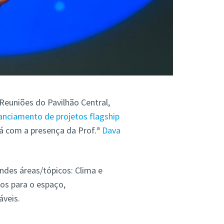
 Reuniões do Pavilhão Central,
nanciamento de projetos flagship
á com a presença da Prof.ª
Dava
ndes áreas/tópicos: Clima e
nos para o espaço,
áveis.