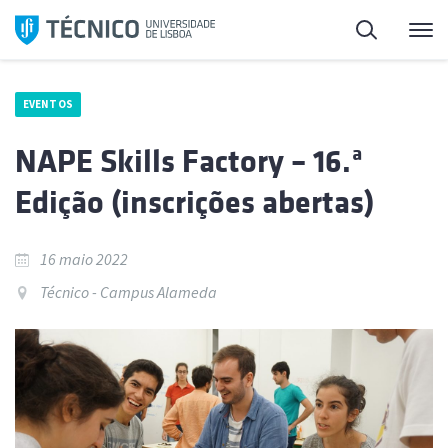
Saltar
Pesquisa
Me
para
o
conteúdo
EVENTOS
NAPE Skills Factory – 16.ª
Edição (inscrições abertas)
16 maio 2022
Técnico - Campus Alameda