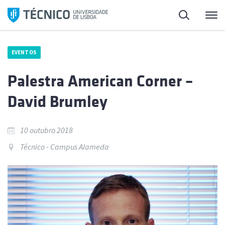
Saltar
Pesquisa
Me
para
o
conteúdo
EVENTOS
Palestra American Corner –
David Brumley
10 outubro 2018
Técnico - Campus Alameda