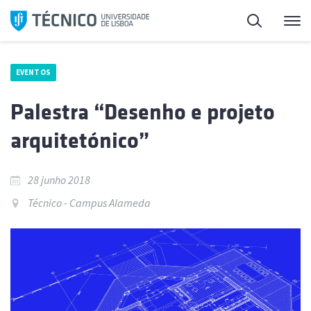
Saltar
Pesquisa
Me
para
o
conteúdo
EVENTOS
Palestra “Desenho e projeto
arquitetónico”
28 junho 2018
Técnico - Campus Alameda