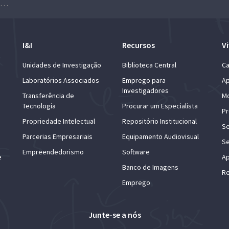
Pesquisar no EBSCO Discovery Service (EDS) da ULisboa
I&I
Recursos
Vi
Unidades de Investigação
Biblioteca Central
Ca
Laboratórios Associados
Emprego para
Ap
Investigadores
Transferência de
Mo
Tecnologia
Procurar um Especialista
Pr
Propriedade Intelectual
Repositório Institucional
Se
Parcerias Empresariais
Equipamento Audiovisual
Se
Empreendedorismo
Software
e
Ap
Banco de Imagens
Re
Emprego
Junte-se a nós