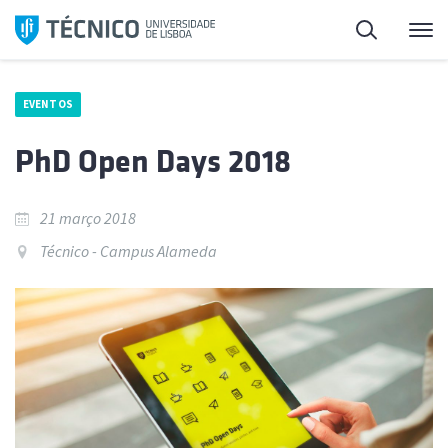
Saltar
Pesquisa
Me
para
o
conteúdo
EVENTOS
PhD Open Days 2018
21 março 2018
Técnico - Campus Alameda