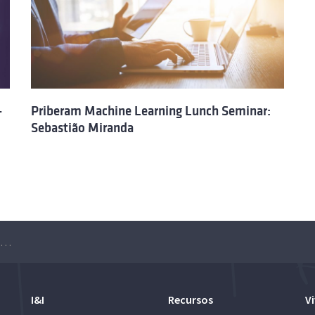
–
Priberam Machine Learning Lunch Seminar:
Sebastião Miranda
Priberam Machine Learning Lunch Seminar: Filipa Peleja
I&I
Recursos
Vi