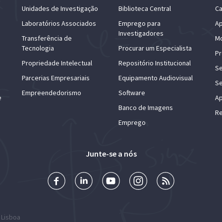
Unidades de Investigação
Biblioteca Central
Ca
Laboratórios Associados
Emprego para
Ap
Investigadores
Transferência de
Mo
Tecnologia
Procurar um Especialista
Pr
Propriedade Intelectual
Repositório Institucional
Se
Parcerias Empresariais
Equipamento Audiovisual
Se
Empreendedorismo
Software
e
Ap
Banco de Imagens
Re
Emprego
Junte-se a nós
 Lisboa