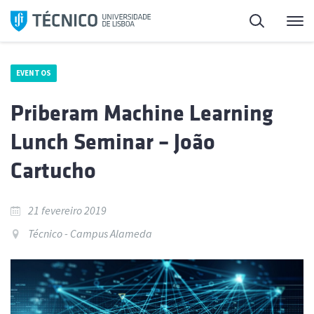
Saltar
Pesquisa
Me
para
o
conteúdo
EVENTOS
Priberam Machine Learning
Lunch Seminar – João
Cartucho
21 fevereiro 2019
Técnico - Campus Alameda