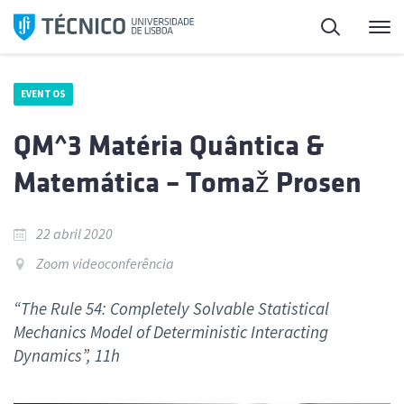
Saltar
Pesquisa
Me
para
o
conteúdo
EVENTOS
QM^3 Matéria Quântica &
Matemática – Tomaž Prosen
22 abril 2020
Zoom videoconferência
“The Rule 54: Completely Solvable Statistical
Mechanics Model of Deterministic Interacting
Dynamics”, 11h