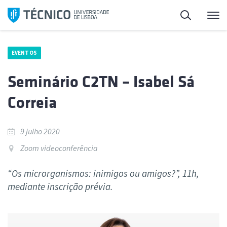
Saltar
Pesquisa
Me
para
o
conteúdo
EVENTOS
Seminário C2TN – Isabel Sá
Correia
9 julho 2020
Zoom videoconferência
“Os microrganismos: inimigos ou amigos?”, 11h,
mediante inscrição prévia.