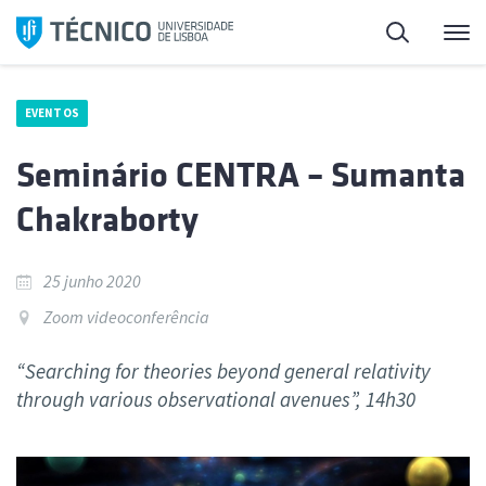
Saltar
Pesquisa
Me
para
o
conteúdo
EVENTOS
Seminário CENTRA – Sumanta
Chakraborty
25 junho 2020
Zoom videoconferência
“Searching for theories beyond general relativity
through various observational avenues”, 14h30