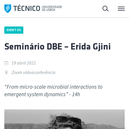
Saltar
Pesquisa
Me
para
o
conteúdo
EVENTOS
Seminário DBE – Erida Gjini
19 abril 2021
Zoom videoconferência
“From micro-scale microbial interactions to
emergent system dynamics” - 14h