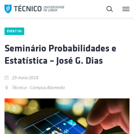
Saltar
Pesquisa
Me
para
o
conteúdo
EVENTOS
Seminário Probabilidades e
Estatística – José G. Dias
29 maio 2018
Técnico - Campus Alameda