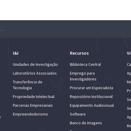
Seminário de Probabilidades e Estatística – Vanda Inacio de Carvalho
I&I
Recursos
Vi
Unidades de Investigação
Biblioteca Central
Ca
Laboratórios Associados
Emprego para
Ap
Investigadores
Transferência de
Mo
Tecnologia
Procurar um Especialista
Pr
Propriedade Intelectual
Repositório Institucional
Se
Parcerias Empresariais
Equipamento Audiovisual
Se
Empreendedorismo
Software
e
Ap
Banco de Imagens
Re