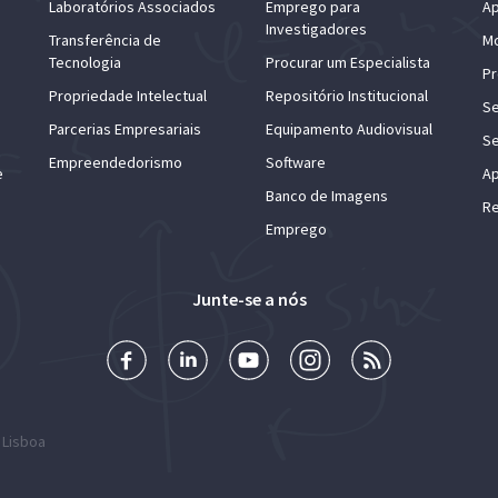
Laboratórios Associados
Emprego para
Ap
Investigadores
Transferência de
Mo
Tecnologia
Procurar um Especialista
Pr
Propriedade Intelectual
Repositório Institucional
Se
Parcerias Empresariais
Equipamento Audiovisual
Se
Empreendedorismo
Software
e
Ap
Banco de Imagens
Re
Emprego
Junte-se a nós
 Lisboa