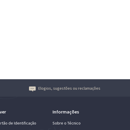
Elogios, sugestões ou reclamações
ver
Informações
rtão de Identificação
Sobre o Técnico