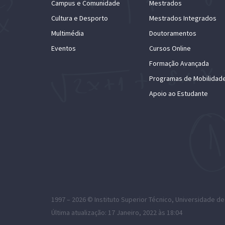
Campus e Comunidade
Mestrados
Cultura e Desporto
Mestrados Integrados
Multimédia
Doutoramentos
Eventos
Cursos Online
Formação Avançada
Programas de Mobilidad
Apoio ao Estudante
1997 – 2026 ©
Instituto Superior Técnico
,
Universidade de
Última atualização: 17 Janeiro, 2022 às 18:04