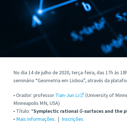
No dia 14 de julho de 2020, terça-feira, das 17h às 18
seminário “Geometria em Lisboa”, através da plataf
• Orador: professor
Tian-Jun Li
(University of Minn
Minneapolis MN, USA)
• Título: “
Symplectic rational
G
-surfaces and the 
•
Mais informações.
|
Inscrições.