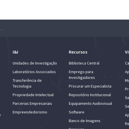
minário Geometria em Lisboa – Tian-Jun Li
I&I
Recursos
Vi
Unidades de Investigação
Biblioteca Central
Ca
Laboratórios Associados
Emprego para
Ap
Investigadores
Transferência de
Mo
Tecnologia
Procurar um Especialista
Pr
Propriedade Intelectual
Repositório Institucional
Se
Parcerias Empresariais
Equipamento Audiovisual
Se
Empreendedorismo
Software
e
Ap
Banco de Imagens
Re