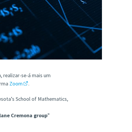
h, realizar-se-á mais um
orma
Zoom
.
esota’s School of Mathematics,
plane Cremona group
”