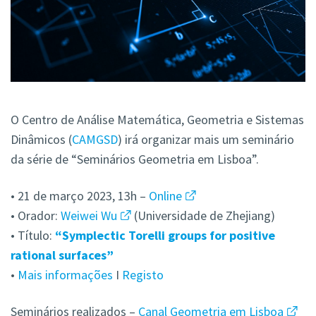
O Centro de Análise Matemática, Geometria e Sistemas
Dinâmicos (
CAMGSD
) irá organizar mais um seminário
da série de “Seminários Geometria em Lisboa”.
• 21 de março 2023, 13h –
Online
• Orador:
Weiwei Wu
(Universidade de Zhejiang)
• Título:
“Symplectic Torelli groups for positive
rational surfaces”
•
Mais informações
I
Registo
Seminários realizados –
Canal Geometria em Lisboa