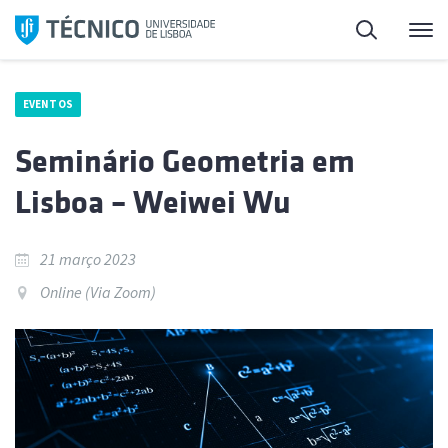
Saltar
Pesquisa
Me
para
o
conteúdo
EVENTOS
Seminário Geometria em
Lisboa – Weiwei Wu
21 março 2023
Online (Via Zoom)