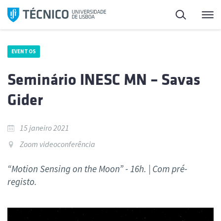
Saltar
Pesquisa
Me
para
o
conteúdo
EVENTOS
Seminário INESC MN – Savas
Gider
15 janeiro 2021
Zoom videoconferência
“Motion Sensing on the Moon” - 16h. | Com pré-
registo.