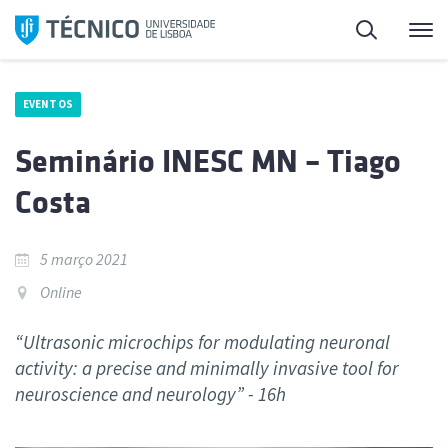
Saltar
Pesquisa
Me
para
o
conteúdo
EVENTOS
Seminário INESC MN – Tiago
Costa
5 março 2021
Online
“Ultrasonic microchips for modulating neuronal
activity: a precise and minimally invasive tool for
neuroscience and neurology” - 16h