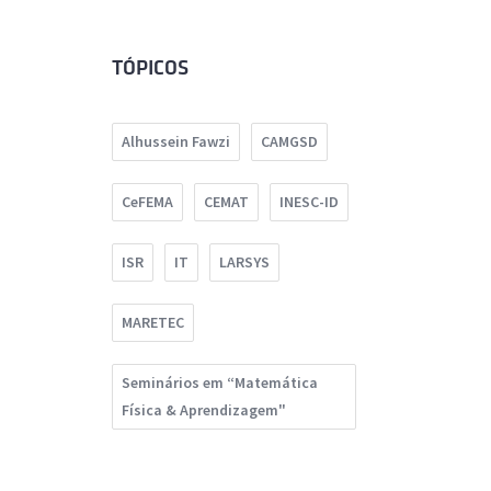
TÓPICOS
Alhussein Fawzi
CAMGSD
CeFEMA
CEMAT
INESC-ID
ISR
IT
LARSYS
MARETEC
Seminários em “Matemática
Física & Aprendizagem"