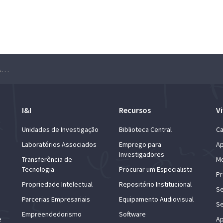
Seminário Matemática, Física & Aprendizagem Automática – Alhussein Fawzi
I&I
Recursos
Vi
Unidades de Investigação
Biblioteca Central
Ca
Laboratórios Associados
Emprego para
Ap
Investigadores
Transferência de
Mo
Tecnologia
Procurar um Especialista
Pr
Propriedade Intelectual
Repositório Institucional
Se
Parcerias Empresariais
Equipamento Audiovisual
Se
Empreendedorismo
Software
e
Ap