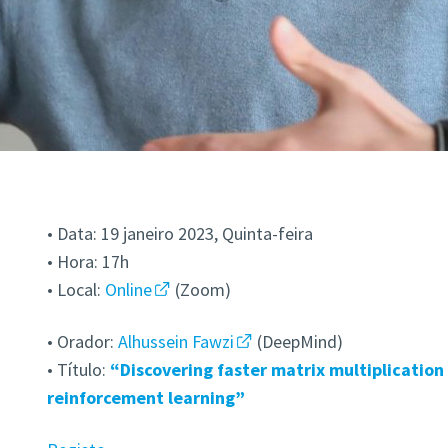
• Data: 19 janeiro 2023, Quinta-feira
• Hora: 17h
• Local:
Online
(Zoom)
• Orador:
Alhussein Fawzi
(DeepMind)
• Título:
“Discovering faster matrix multiplicatio
reinforcement learning”