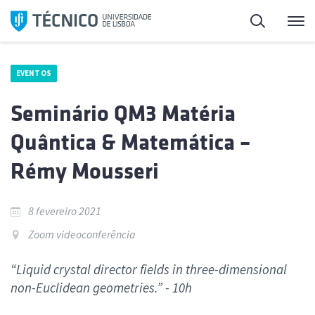
Saltar
Pesquisa
Me
para
o
conteúdo
EVENTOS
Seminário QM3 Matéria
Quântica & Matemática –
Rémy Mousseri
8 fevereiro 2021
Zoom videoconferência
“Liquid crystal director fields in three-dimensional
non-Euclidean geometries.” - 10h