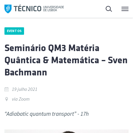
Saltar
Pesquisa
Me
para
o
conteúdo
EVENTOS
Seminário QM3 Matéria
Quântica & Matemática – Sven
Bachmann
19 julho 2021
via Zoom
“Adiabatic quantum transport” - 17h