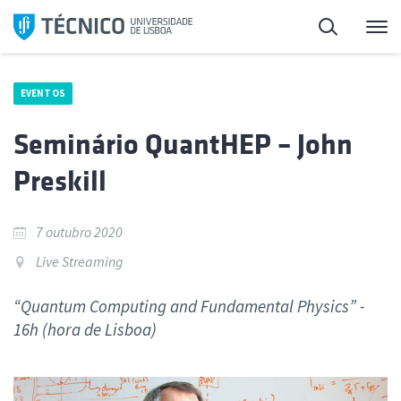
Saltar
Pesquisa
Me
para
o
conteúdo
EVENTOS
Seminário QuantHEP – John
Preskill
7 outubro 2020
Live Streaming
“Quantum Computing and Fundamental Physics” -
16h (hora de Lisboa)