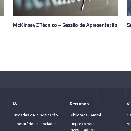
McKinsey@Técnico – Sessão de Apresentação
S
Sessão de apresentação McKinsey & Company
I&I
Recursos
Vi
Unidades de Investigação
Biblioteca Central
Ca
Laboratórios Associados
Emprego para
Ap
Investigadores