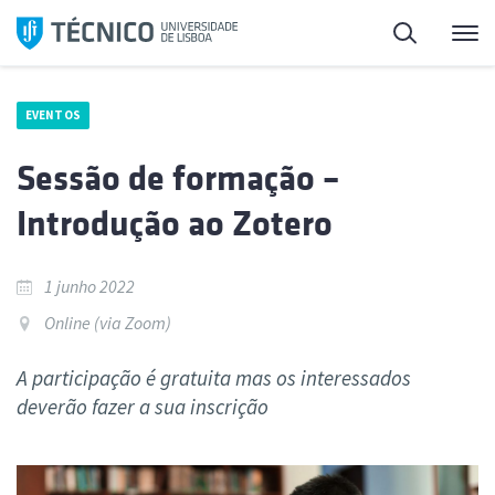
Saltar
Pesquisa
Me
para
o
conteúdo
EVENTOS
Sessão de formação –
Introdução ao Zotero
1 junho 2022
Online (via Zoom)
A participação é gratuita mas os interessados
deverão fazer a sua inscrição