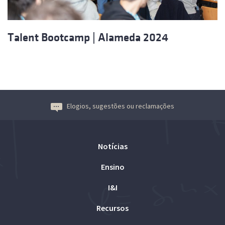
Talent Bootcamp | Alameda 2024
Elogios, sugestões ou reclamações
Notícias
Ensino
I&I
Recursos