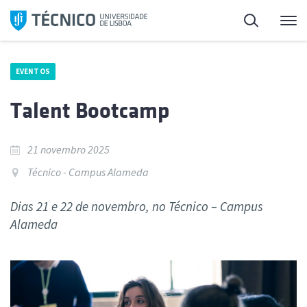
Saltar
Pesquisa
Me
para
o
conteúdo
EVENTOS
Talent Bootcamp
21 novembro 2025
Técnico - Campus Alameda
Dias 21 e 22 de novembro, no Técnico – Campus
Alameda