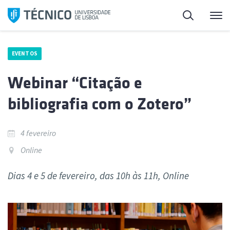
Saltar
Pesquisa
Me
para
o
conteúdo
EVENTOS
Webinar “Citação e
bibliografia com o Zotero”
4 fevereiro
Online
Dias 4 e 5 de fevereiro, das 10h às 11h, Online