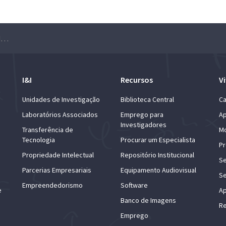
Webinar – Conhecer os serviços da Biblioteca do Técnico
I&I
Recursos
Vi
Unidades de Investigação
Biblioteca Central
Ca
Laboratórios Associados
Emprego para
Ap
Investigadores
Transferência de
Mo
Tecnologia
Procurar um Especialista
Pr
Propriedade Intelectual
Repositório Institucional
Se
Parcerias Empresariais
Equipamento Audiovisual
Se
Empreendedorismo
Software
e
Ap
Banco de Imagens
Re
Emprego