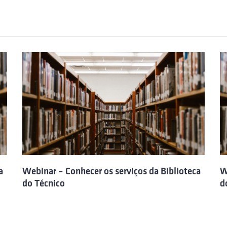
a
Webinar – Conhecer os serviços da Biblioteca
W
do Técnico
d