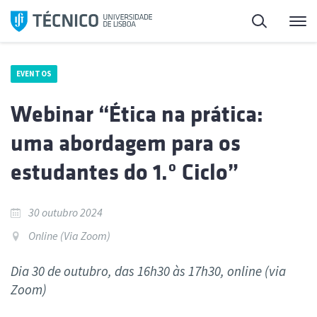
Saltar
Pesquisa
Me
para
o
conteúdo
EVENTOS
Webinar “Ética na prática:
uma abordagem para os
estudantes do 1.º Ciclo”
30 outubro 2024
Online (Via Zoom)
Dia 30 de outubro, das 16h30 às 17h30, online (via
Zoom)