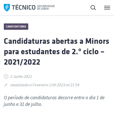
Saltar
Pesquisa
Me
para
o
conteúdo
CANDIDATURAS
Candidaturas abertas a Minors
para estudantes de 2.º ciclo –
2021/2022
2 Junho 2021
atualizado a Fevereiro 11th 2023 at 21:54
O período de candidaturas decorre entre o dia 1 de
junho e 31 de julho.